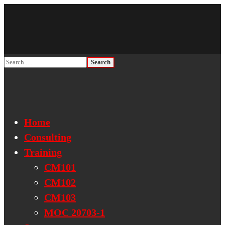
Home
Consulting
Training
CM101
CM102
CM103
MOC 20703-1