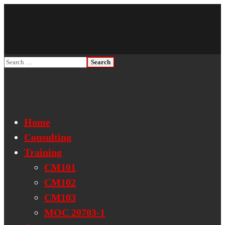
Home
Consulting
Training
CM101
CM102
CM103
MOC 20703-1