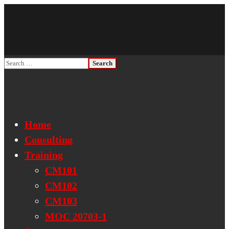
Home
Consulting
Training
CM101
CM102
CM103
MOC 20703-1