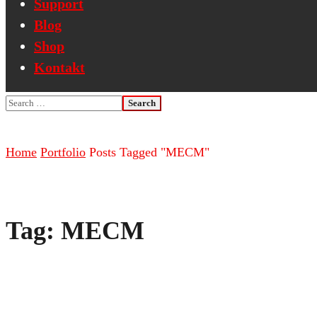
Support
Blog
Shop
Kontakt
Home
Portfolio
Posts Tagged "MECM"
Tag:
MECM