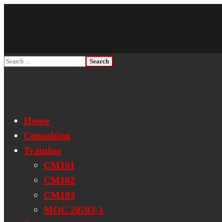
Home
Consulting
Training
CM101
CM102
CM103
MOC 20703-1